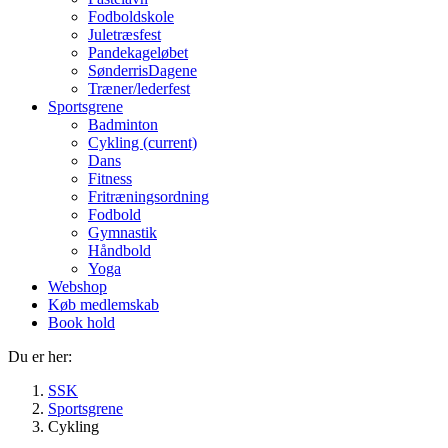
Fodboldskole
Juletræsfest
Pandekageløbet
SønderrisDagene
Træner/lederfest
Sportsgrene
Badminton
Cykling
(current)
Dans
Fitness
Fritræningsordning
Fodbold
Gymnastik
Håndbold
Yoga
Webshop
Køb medlemskab
Book hold
Du er her:
SSK
Sportsgrene
Cykling