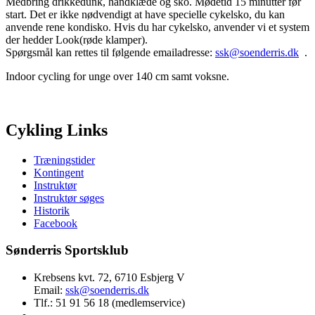
Medbring drikkedunk, håndklæde og sko. Mødetid 15 minutter før
start. Det er ikke nødvendigt at have specielle cykelsko, du kan
anvende rene kondisko. Hvis du har cykelsko, anvender vi et system
der hedder Look(røde klamper).
Spørgsmål kan rettes til følgende emailadresse:
ssk@soenderris.dk
.
Indoor cycling for unge over 140 cm samt voksne.
Cykling Links
Træningstider
Kontingent
Instruktør
Instruktør søges
Historik
Facebook
Sønderris Sportsklub
Krebsens kvt. 72, 6710 Esbjerg V
Email:
ssk@soenderris.dk
Tlf.: 51 91 56 18 (medlemservice)