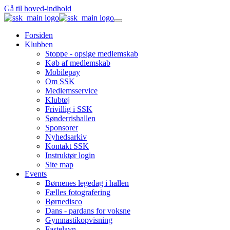
Gå til hoved-indhold
Forsiden
Klubben
Stoppe - opsige medlemskab
Køb af medlemskab
Mobilepay
Om SSK
Medlemsservice
Klubtøj
Frivillig i SSK
Sønderrishallen
Sponsorer
Nyhedsarkiv
Kontakt SSK
Instruktør login
Site map
Events
Børnenes legedag i hallen
Fælles fotografering
Børnedisco
Dans - pardans for voksne
Gymnastikopvisning
Fastelavn