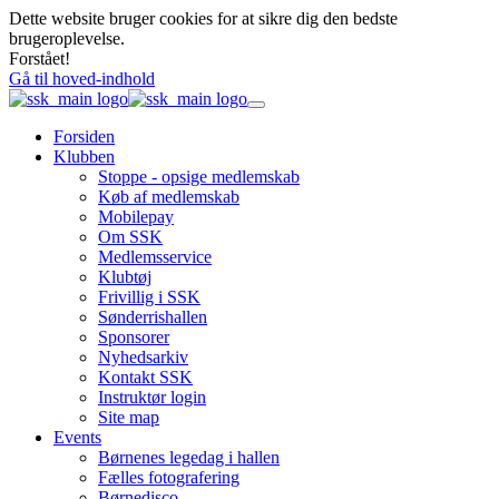
Dette website bruger cookies for at sikre dig den bedste
brugeroplevelse.
Forstået!
Gå til hoved-indhold
Forsiden
Klubben
Stoppe - opsige medlemskab
Køb af medlemskab
Mobilepay
Om SSK
Medlemsservice
Klubtøj
Frivillig i SSK
Sønderrishallen
Sponsorer
Nyhedsarkiv
Kontakt SSK
Instruktør login
Site map
Events
Børnenes legedag i hallen
Fælles fotografering
Børnedisco