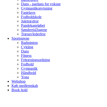
Dans - pardans for voksne
Gymnastikopvisning
Fastelavn
Fodboldskole
Juletræsfest
Pandekageløbet
SønderrisDagene
Træner/lederfest
Sportsgrene
Badminton
Cykling
Dans
Fitness
Fritræningsordning
Fodbold
Gymnastik
Håndbold
Yoga
Webshop
Køb medlemskab
Book hold