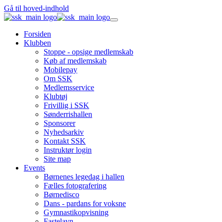
Gå til hoved-indhold
Forsiden
Klubben
Stoppe - opsige medlemskab
Køb af medlemskab
Mobilepay
Om SSK
Medlemsservice
Klubtøj
Frivillig i SSK
Sønderrishallen
Sponsorer
Nyhedsarkiv
Kontakt SSK
Instruktør login
Site map
Events
Børnenes legedag i hallen
Fælles fotografering
Børnedisco
Dans - pardans for voksne
Gymnastikopvisning
Fastelavn