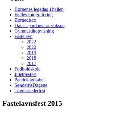
Børnenes legedag i hallen
Fælles fotografering
Børnedisco
Dans - pardans for voksne
Gymnastikopvisning
Fastelavn
2022
2020
2019
2018
2017
Fodboldskole
Juletræsfest
Pandekageløbet
SønderrisDagene
Træner/lederfest
Fastelavnsfest 2015