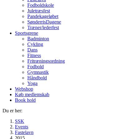
Fodboldskole
Juletræsfest
Pandekageløbet
SønderrisDagene
Træner/lederfest
Sportsgrene
Badminton
Cykling
Dans
Fitness
Fritræningsordning
Fodbold
Gymnastik
Håndbold
Yoga
Webshop
Køb medlemskab
Book hold
Du er her:
SSK
Events
Fastelavn
2015