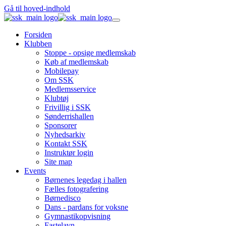
Gå til hoved-indhold
Forsiden
Klubben
Stoppe - opsige medlemskab
Køb af medlemskab
Mobilepay
Om SSK
Medlemsservice
Klubtøj
Frivillig i SSK
Sønderrishallen
Sponsorer
Nyhedsarkiv
Kontakt SSK
Instruktør login
Site map
Events
Børnenes legedag i hallen
Fælles fotografering
Børnedisco
Dans - pardans for voksne
Gymnastikopvisning
Fastelavn