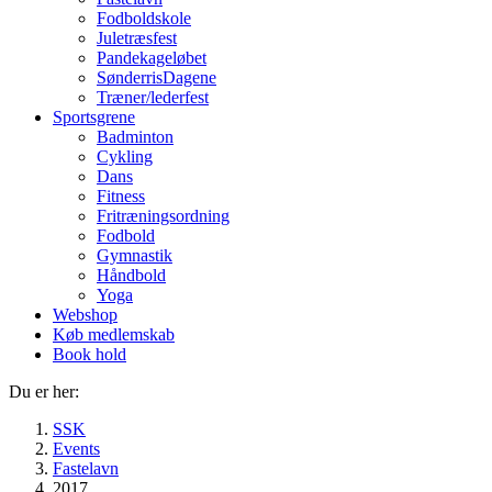
Fodboldskole
Juletræsfest
Pandekageløbet
SønderrisDagene
Træner/lederfest
Sportsgrene
Badminton
Cykling
Dans
Fitness
Fritræningsordning
Fodbold
Gymnastik
Håndbold
Yoga
Webshop
Køb medlemskab
Book hold
Du er her:
SSK
Events
Fastelavn
2017