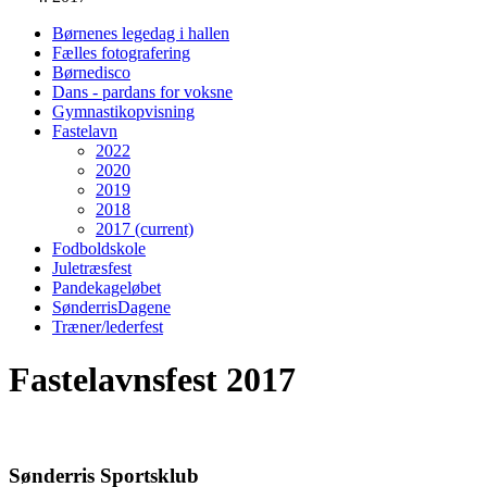
Børnenes legedag i hallen
Fælles fotografering
Børnedisco
Dans - pardans for voksne
Gymnastikopvisning
Fastelavn
2022
2020
2019
2018
2017
(current)
Fodboldskole
Juletræsfest
Pandekageløbet
SønderrisDagene
Træner/lederfest
Fastelavnsfest 2017
Sønderris Sportsklub