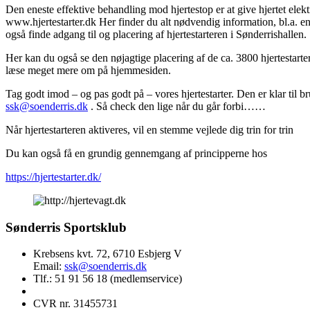
Den eneste effektive behandling mod hjertestop er at give hjertet elekt
www.hjertestarter.dk Her finder du alt nødvendig information, bl.a. e
også finde adgang til og placering af hjertestarteren i Sønderrishallen.
Her kan du også se den nøjagtige placering af de ca. 3800 hjertestarte
læse meget mere om på hjemmesiden.
Tag godt imod – og pas godt på – vores hjertestarter. Den er klar til brug
ssk@soenderris.dk
. Så check den lige når du går forbi……
Når hjertestarteren aktiveres, vil en stemme vejlede dig trin for trin
Du kan også få en grundig gennemgang af principperne hos
https://hjertestarter.dk/
Sønderris Sportsklub
Krebsens kvt. 72, 6710 Esbjerg V
Email:
ssk@soenderris.dk
Tlf.: 51 91 56 18 (medlemservice)
CVR nr. 31455731