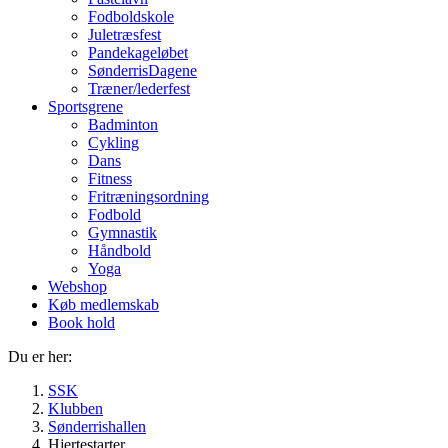
Fodboldskole
Juletræsfest
Pandekageløbet
SønderrisDagene
Træner/lederfest
Sportsgrene
Badminton
Cykling
Dans
Fitness
Fritræningsordning
Fodbold
Gymnastik
Håndbold
Yoga
Webshop
Køb medlemskab
Book hold
Du er her:
SSK
Klubben
Sønderrishallen
Hjertestarter