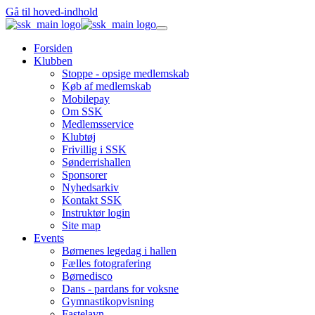
Gå til hoved-indhold
Forsiden
Klubben
Stoppe - opsige medlemskab
Køb af medlemskab
Mobilepay
Om SSK
Medlemsservice
Klubtøj
Frivillig i SSK
Sønderrishallen
Sponsorer
Nyhedsarkiv
Kontakt SSK
Instruktør login
Site map
Events
Børnenes legedag i hallen
Fælles fotografering
Børnedisco
Dans - pardans for voksne
Gymnastikopvisning
Fastelavn