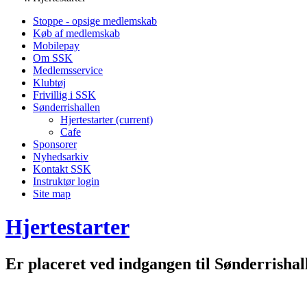
Stoppe - opsige medlemskab
Køb af medlemskab
Mobilepay
Om SSK
Medlemsservice
Klubtøj
Frivillig i SSK
Sønderrishallen
Hjertestarter
(current)
Cafe
Sponsorer
Nyhedsarkiv
Kontakt SSK
Instruktør login
Site map
Hjertestarter
Er placeret ved indgangen til Sønderrishal