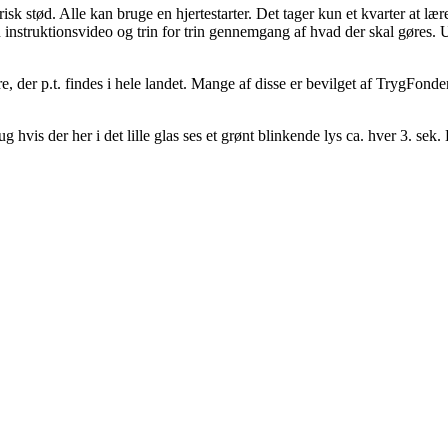
risk stød. Alle kan bruge en hjertestarter. Det tager kun et kvarter at l
n instruktionsvideo og trin for trin gennemgang af hvad der skal gøres
re, der p.t. findes i hele landet. Mange af disse er bevilget af TrygFond
 hvis der her i det lille glas ses et grønt blinkende lys ca. hver 3. sek. 