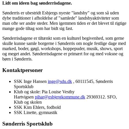
Lidt om ideen bag sønderrisdagene.
Sønderris er ubestridt Esbjergs nyeste "landsby" og som så uden
dybe traditioner i afholdelse af "samlede" landsbyaktiviteter som
man ofte ser andre steder. Men igemmen tiden er det blevet til rigtige
mange gode tiltag som har bidt sig fast.
Sønderrisdagene er tiltænkt som en kulturel begivenhed, som gerne
skulle kunne samle borgerne i Sønderris om nogle festlige dage med
marked, boder, gøgl, workshops, hoppepuder, musik, shows, sport
og meget andet. Sønderrisdagene er primært for og med voksne og
børn i Sønderris.
Kontaktpersoner
SSK Inge Hansen
inge@sdu.dk
, 60111545, Sønderris
Sportsklub
Klub og skole: Pia Louise Vesthy
Hartvigsen
pihar@esbjergkommune.dk
29369312. SFO,
Klub og skolen
SSK Kim Ehlers, fodbold
SSK Linette, gymnastik
Sønderris Sportsklub