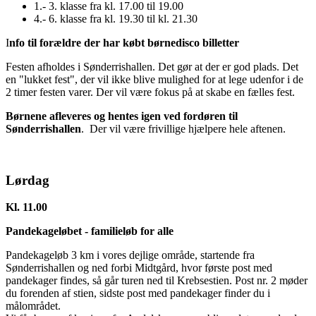
1.- 3. klasse fra kl. 17.00 til 19.00
4.- 6. klasse fra kl. 19.30 til kl. 21.30
I
nfo til forældre der har købt børnedisco billetter
Festen afholdes i Sønderrishallen. Det gør at der er god plads. Det
en "lukket fest", der vil ikke blive mulighed for at lege udenfor i de
2 timer festen varer. Der vil være fokus på at skabe en fælles fest.
Børnene afleveres og hentes igen ved fordøren til
Sønderrishallen
. Der vil være frivillige hjælpere hele aftenen.
Lørdag
Kl. 11.00
Pandekageløbet - familieløb for alle
Pandekageløb 3 km i vores dejlige område, startende fra
Sønderrishallen og ned forbi Midtgård, hvor første post med
pandekager findes, så går turen ned til Krebsestien. Post nr. 2 møder
du forenden af stien, sidste post med pandekager finder du i
målområdet.