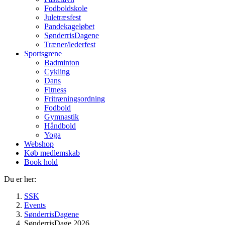
Fodboldskole
Juletræsfest
Pandekageløbet
SønderrisDagene
Træner/lederfest
Sportsgrene
Badminton
Cykling
Dans
Fitness
Fritræningsordning
Fodbold
Gymnastik
Håndbold
Yoga
Webshop
Køb medlemskab
Book hold
Du er her:
SSK
Events
SønderrisDagene
SønderrisDage 2026