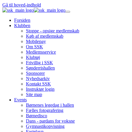
Gå til hoved-indhold
Forsiden
Klubben
Stoppe - opsige medlemskab
Køb af medlemskab
Mobilepay
Om SSK
Medlemsservice
Klubtøj
Frivillig i SSK
Sønderrishallen
Sponsorer
Nyhedsarkiv
Kontakt SSK
Instruktør login
Site map
Events
Børnenes legedag i hallen
Fælles fotografering
Børnedisco
Dans - pardans for voksne
Gymnastikopvisning
Fastelavn