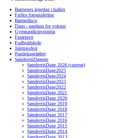
Børnenes legedag i hallen
Fælles fotografering
Børnedisco
Dans - pardans for voksne
Gymnastikopvisning
Fastelavn
Fodboldskole
Juletræsfest
Pandekageløbet
SønderrisDagene
SønderrisDage 2026
(current)
SønderrisDage2025
SønderrisDage2024
SønderrisDage2023
SønderrisDage2022
SønderrisDage 2021
SønderrisDage 2020
SønderrisDage 2019
SønderrisDage 2018
SønderrisDage 2017
SønderrisDage 2016
SønderrisDage 2015
SønderrisDage 2014
SønderrisDage 2013