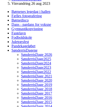
Vinvandring 26 aug 2023
Børnenes legedag i hallen
Fælles fotografering
Børnedisco
Dans - pardans for voksne
Gymnastikopvisning
Fastelavn
Fodboldskole
Juletræsfest
Pandekageløbet
SønderrisDagene
SønderrisDage 2026
SønderrisDage2025
SønderrisDage2024
SønderrisDage2023
SønderrisDage2022
SønderrisDage 2021
SønderrisDage 2020
SønderrisDage 2019
SønderrisDage 2018
SønderrisDage 2017
SønderrisDage 2016
SønderrisDage 2015
SønderrisDage 2014