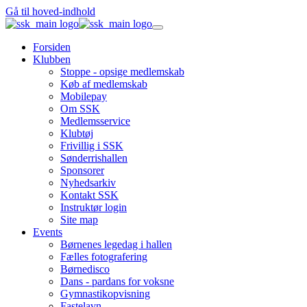
Gå til hoved-indhold
Forsiden
Klubben
Stoppe - opsige medlemskab
Køb af medlemskab
Mobilepay
Om SSK
Medlemsservice
Klubtøj
Frivillig i SSK
Sønderrishallen
Sponsorer
Nyhedsarkiv
Kontakt SSK
Instruktør login
Site map
Events
Børnenes legedag i hallen
Fælles fotografering
Børnedisco
Dans - pardans for voksne
Gymnastikopvisning
Fastelavn