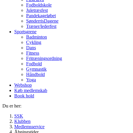
Fodboldskole
Juletræsfest
Pandekageløbet
SønderrisDagene
Træner/lederfest
Sportsgrene
Badminton
Cykling
Dans
Fitness
Fritræningsordning
Fodbold
Gymnastik
Håndbold
Yoga
Webshop
Køb medlemskab
Book hold
Du er her:
SSK
Klubben
Medlemsservice
Åbningstider