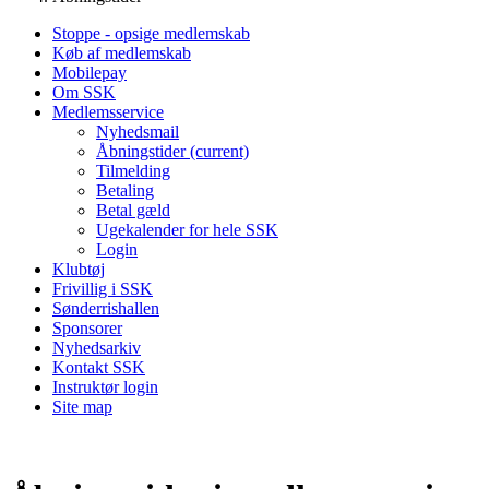
Stoppe - opsige medlemskab
Køb af medlemskab
Mobilepay
Om SSK
Medlemsservice
Nyhedsmail
Åbningstider
(current)
Tilmelding
Betaling
Betal gæld
Ugekalender for hele SSK
Login
Klubtøj
Frivillig i SSK
Sønderrishallen
Sponsorer
Nyhedsarkiv
Kontakt SSK
Instruktør login
Site map