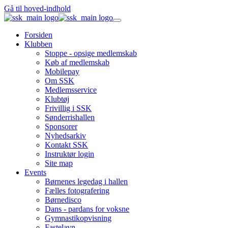
Gå til hoved-indhold
Forsiden
Klubben
Stoppe - opsige medlemskab
Køb af medlemskab
Mobilepay
Om SSK
Medlemsservice
Klubtøj
Frivillig i SSK
Sønderrishallen
Sponsorer
Nyhedsarkiv
Kontakt SSK
Instruktør login
Site map
Events
Børnenes legedag i hallen
Fælles fotografering
Børnedisco
Dans - pardans for voksne
Gymnastikopvisning
Fastelavn