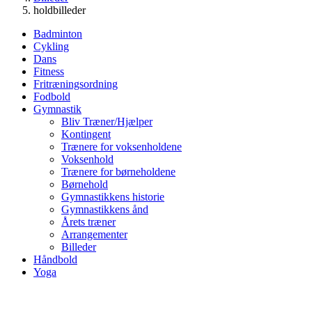
holdbilleder
Badminton
Cykling
Dans
Fitness
Fritræningsordning
Fodbold
Gymnastik
Bliv Træner/Hjælper
Kontingent
Trænere for voksenholdene
Voksenhold
Trænere for børneholdene
Børnehold
Gymnastikkens historie
Gymnastikkens ånd
Årets træner
Arrangementer
Billeder
Håndbold
Yoga