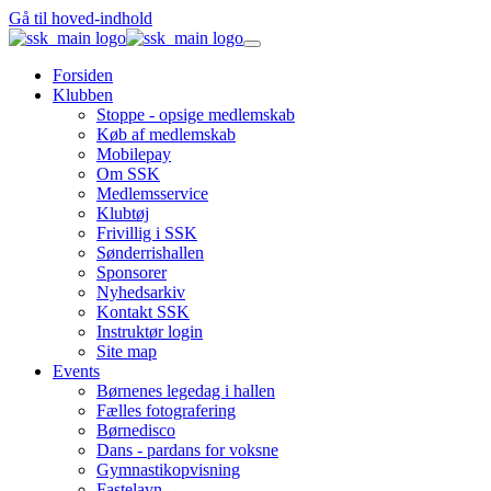
Gå til hoved-indhold
Forsiden
Klubben
Stoppe - opsige medlemskab
Køb af medlemskab
Mobilepay
Om SSK
Medlemsservice
Klubtøj
Frivillig i SSK
Sønderrishallen
Sponsorer
Nyhedsarkiv
Kontakt SSK
Instruktør login
Site map
Events
Børnenes legedag i hallen
Fælles fotografering
Børnedisco
Dans - pardans for voksne
Gymnastikopvisning
Fastelavn