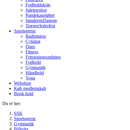
Fodboldskole
Juletræsfest
Pandekageløbet
SønderrisDagene
Træner/lederfest
Sportsgrene
Badminton
Cykling
Dans
Fitness
Fritræningsordning
Fodbold
Gymnastik
Håndbold
Yoga
Webshop
Køb medlemskab
Book hold
Du er her:
SSK
Sportsgrene
Gymnastik
Billeder