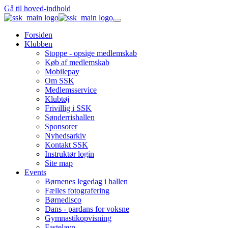
Gå til hoved-indhold
Forsiden
Klubben
Stoppe - opsige medlemskab
Køb af medlemskab
Mobilepay
Om SSK
Medlemsservice
Klubtøj
Frivillig i SSK
Sønderrishallen
Sponsorer
Nyhedsarkiv
Kontakt SSK
Instruktør login
Site map
Events
Børnenes legedag i hallen
Fælles fotografering
Børnedisco
Dans - pardans for voksne
Gymnastikopvisning
Fastelavn