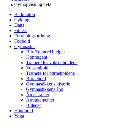
Gymopvisning del2
Badminton
Cykling
Dans
Fitness
Fritræningsordning
Fodbold
Gymnastik
Bliv Træner/Hjælper
Kontingent
Trænere for voksenholdene
Voksenhold
Trænere for børneholdene
Børnehold
Gymnastikkens historie
Gymnastikkens ånd
Årets træner
Arrangementer
Billeder
Håndbold
Yoga