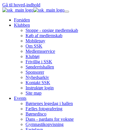
Gå til hoved-indhold
Forsiden
Klubben
Stoppe - opsige medlemskab
Køb af medlemskab
Mobilepay
Om SSK
Medlemsservice
Klubtøj
Frivillig i SSK
Sønderrishallen
Sponsorer
Nyhedsarkiv
Kontakt SSK
Instruktør login
Site map
Events
Børnenes legedag i hallen
Fælles fotografering
Børnedisco
Dans - pardans for voksne
Gymnastikopvisning
Fastelavn