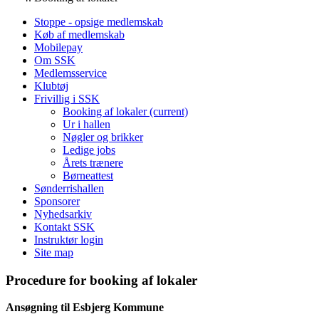
Stoppe - opsige medlemskab
Køb af medlemskab
Mobilepay
Om SSK
Medlemsservice
Klubtøj
Frivillig i SSK
Booking af lokaler
(current)
Ur i hallen
Nøgler og brikker
Ledige jobs
Årets trænere
Børneattest
Sønderrishallen
Sponsorer
Nyhedsarkiv
Kontakt SSK
Instruktør login
Site map
Procedure for booking af lokaler
Ansøgning til Esbjerg Kommune