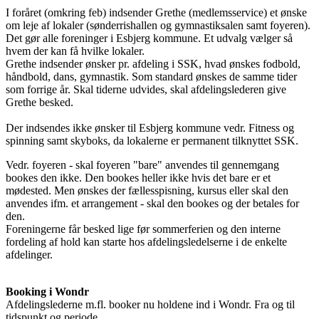
I foråret (omkring feb) indsender Grethe (medlemsservice) et ønske
om leje af lokaler (sønderrishallen og gymnastiksalen samt foyeren).
Det gør alle foreninger i Esbjerg kommune. Et udvalg vælger så
hvem der kan få hvilke lokaler.
Grethe indsender ønsker pr. afdeling i SSK, hvad ønskes fodbold,
håndbold, dans, gymnastik. Som standard ønskes de samme tider
som forrige år. Skal tiderne udvides, skal afdelingslederen give
Grethe besked.
Der indsendes ikke ønsker til Esbjerg kommune vedr. Fitness og
spinning samt skyboks, da lokalerne er permanent tilknyttet SSK.
Vedr. foyeren - skal foyeren "bare" anvendes til gennemgang
bookes den ikke. Den bookes heller ikke hvis det bare er et
mødested. Men ønskes der fællesspisning, kursus eller skal den
anvendes ifm. et arrangement - skal den bookes og der betales for
den.
Foreningerne får besked lige før sommerferien og den interne
fordeling af hold kan starte hos afdelingsledelserne i de enkelte
afdelinger.
Booking i Wondr
Afdelingslederne m.fl. booker nu holdene ind i Wondr. Fra og til
tidspunkt og periode.