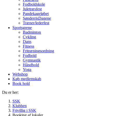
Fodboldskole
Juletræsfest
Pandekageløbet
SønderrisDagene
Træner/lederfest
Sportsgrene
Badminton
Cykling
Dans
Fitness
Fritræningsordning
Fodbold
Gymnastik
Håndbold
Yoga
Webshop
Køb medlemskab
Book hold
Du er her:
SSK
Klubben
Frivillig i SSK
Booking af lokaler