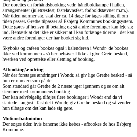
Der oprettes en forhåndsbooking vedr. håndboldkampe i hallen,
arrangementer (juletræsfest, fastelavnsfest, fodboldstævner m.m.).
Når tiden nærmer sig, skal der ca. 14 dage før tages stilling til om
tiden passer. Grethe tilpasser så Esbjerg Kommunes bookingsystem.
Dette gøres af hensyn til betaling og så andre foreninger kan leje sig
ind. Bemærk at det ikke er sikkert at I kan forlænge tiderne - der kan
være andre foreninger der har booket sig ind.
Skyboks og cafeen bookes også i kalenderen i Wondr- de bookes
ikke ved kommunen - så her behøver I ikke at give Grete besked,
hverken ved oprettelse eller sletning af booking.
Afbooking/ændring
Når der foretages ændringer i Wondr, så giv lige Grethe besked - så
hun er opmærksom på det.
Som standard går Grethe de 2 næste uger igennem og se om alt
stemmer med kommunens booking.
Der kan selvfølgelig tilføjes flere bookinger i Wondr end da vi
startede i august. Tast det i Wondr, giv Grethe besked og så vender
hun tilbage om det kan lade sig gøre.
Motionsbadminton
Der søges tider, hvis banerne ikke købes - afbookes de hos Esbjerg
Kommune.